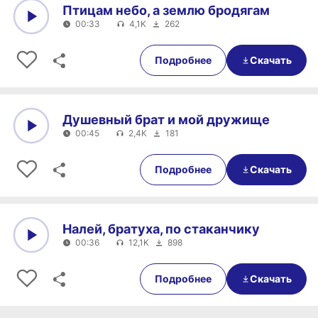
Птицам небо, а землю бродягам
00:33
4,1K
262
0:00
00:33
Подробнее
Скачать
Душевный брат и мой дружище
00:45
2,4K
181
0:00
00:45
Подробнее
Скачать
Налей, братуха, по стаканчику
00:36
12,1K
898
0:00
00:36
Подробнее
Скачать