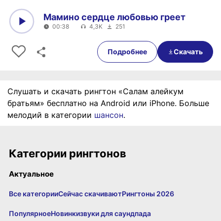
Мамино сердце любовью греет
00:38
4,3K
251
0:00
00:38
Подробнее
Скачать
Слушать и скачать рингтон «Салам алейкум
братьям» бесплатно на Android или iPhone. Больше
мелодий в категории
шансон
.
Категории рингтонов
Актуальное
Все категории
Сейчас скачивают
Рингтоны 2026
Популярное
Новинки
звуки для саундпада