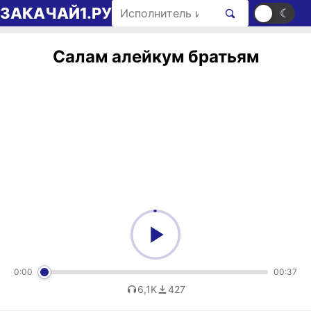
Перейти к содержимому
Поиск рингтонов
ЗАКАЧАЙ1.РУ
☀
☾
Салам алейкум братьям
0:00
00:37
6,1K
427