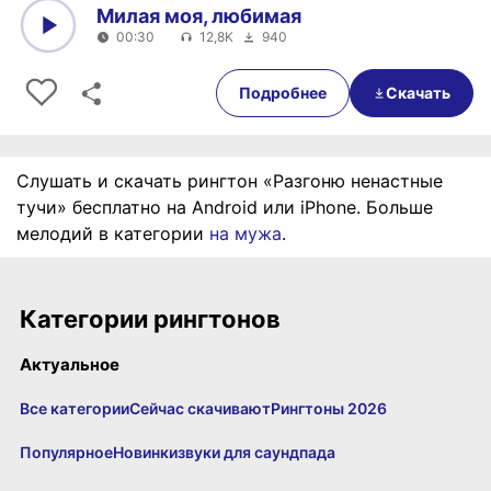
Милая моя, любимая
00:30
12,8K
940
0:00
00:30
Подробнее
Скачать
Слушать и скачать рингтон «Разгоню ненастные
тучи» бесплатно на Android или iPhone. Больше
мелодий в категории
на мужа
.
Категории рингтонов
Актуальное
Все категории
Сейчас скачивают
Рингтоны 2026
Популярное
Новинки
звуки для саундпада