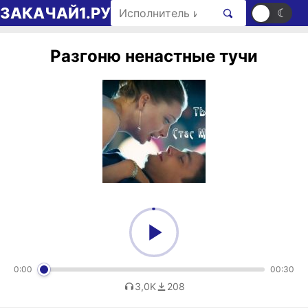
Перейти к содержимому
Поиск рингтонов
ЗАКАЧАЙ1.РУ
☀
☾
Разгоню ненастные тучи
0:00
00:30
3,0K
208