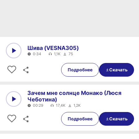
Шива (VESNA305)
0:34
1,1K
75
0:00
0:34
Подробнее
Скачать
Зачем мне солнце Монако (Люся
Чеботина)
00:29
17,4K
1,2K
0:00
00:29
Подробнее
Скачать