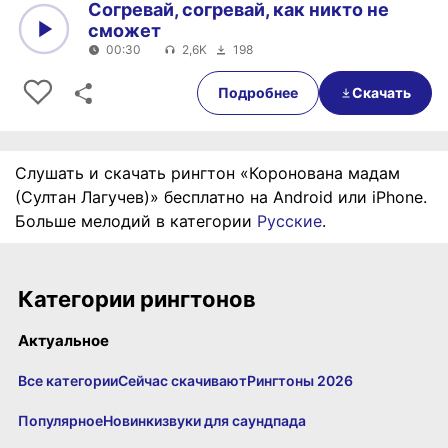
Согревай, согревай, как никто не
сможет
00:30
2,6K
198
0:00
00:30
Подробнее
Скачать
Слушать и скачать рингтон «Коронована мадам
(Султан Лагучев)» бесплатно на Android или iPhone.
Больше мелодий в категории
Русские
.
Категории рингтонов
Актуальное
Все категории
Сейчас скачивают
Рингтоны 2026
Популярное
Новинки
звуки для саундпада