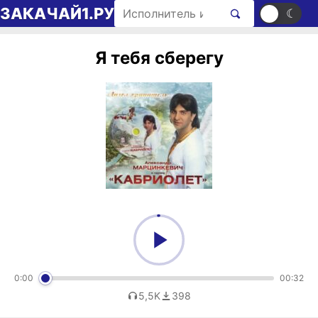
Перейти к содержимому
Поиск рингтонов
ЗАКАЧАЙ1.РУ
☀
☾
Я тебя сберегу
0:00
00:32
5,5K
398