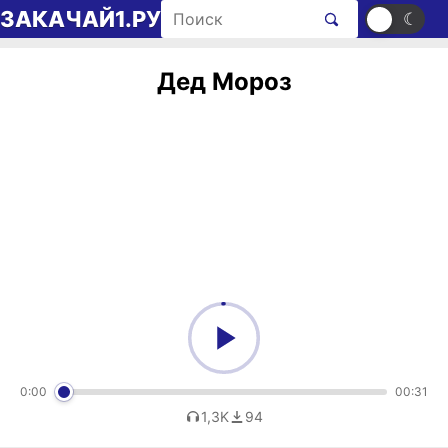
Перейти к содержимому
Поиск рингтонов
ЗАКАЧАЙ1.РУ
☀
☾
Дед Мороз
0:00
00:31
1,3K
94