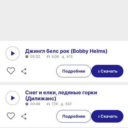
Джингл белс рок (Bobby Helms)
00:32
6,0K
415
0:00
00:32
Подробнее
Скачать
Снег и елки, ледяные горки
(Дилижанс)
00:49
7,1K
537
0:00
00:49
Подробнее
Скачать