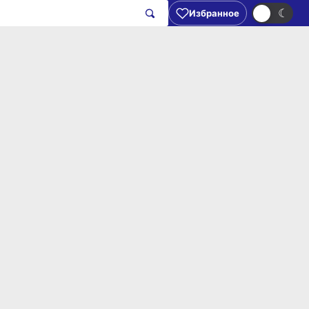
☀
☾
Избранное