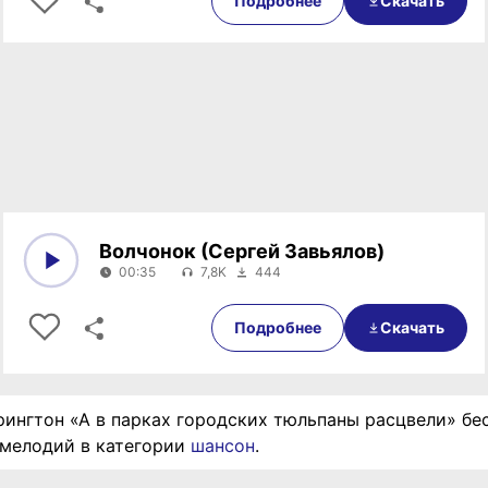
Подробнее
Скачать
Волчонок (Сергей Завьялов)
00:35
7,8K
444
0:00
00:35
Подробнее
Скачать
рингтон «А в парках городских тюльпаны расцвели» бес
 мелодий в категории
шансон
.