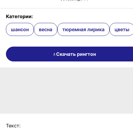
Категории:
шансон
весна
тюремная лирика
цветы
Скачать рингтон
Текст: