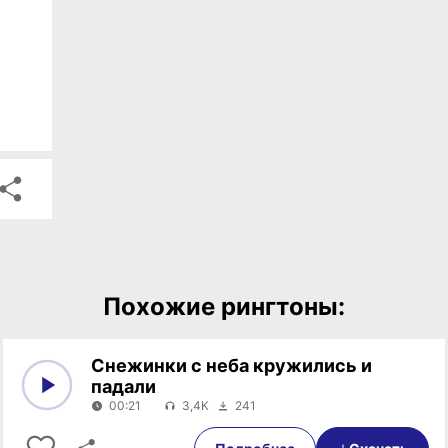
Похожие рингтоны:
Снежинки с неба кружились и
падали
00:21
3,4K
241
0:00
00:21