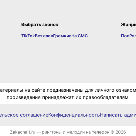
Выбрать звонок
Жанр
TikTok
Без слов
Громкие
На СМС
Поп
Рэ
териалы на сайте предназначены для личного ознаком
произведения принадлежат их правообладателям.
ельское соглашение
Конфиденциальность
Написать адм
Zakachai1.ru — рингтоны и мелодии на телефон © 2026