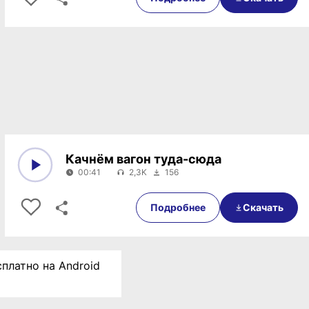
Качнём вагон туда-сюда
00:41
2,3K
156
0:00
00:41
Подробнее
Скачать
платно на Android