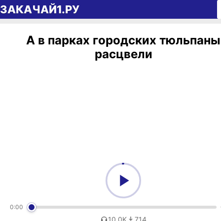
Перейти к содержимому
ЗАКАЧАЙ1.РУ
А в парках городских тюльпаны
расцвели
0:00
10,0K
714