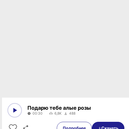
Подарю тебе алые розы
00:30
6,8K
488
0:00
00:30
Подробнее
Скачать