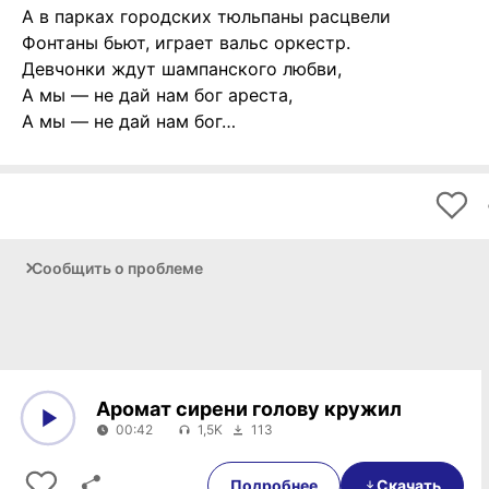
А в парках городских тюльпаны расцвели
Фонтаны бьют, играет вальс оркестр.
Девчонки ждут шампанского любви,
А мы — не дай нам бог ареста,
А мы — не дай нам бог…
Сообщить о проблеме
Аромат сирени голову кружил
00:42
1,5K
113
0:00
00:42
Подробнее
Скачать