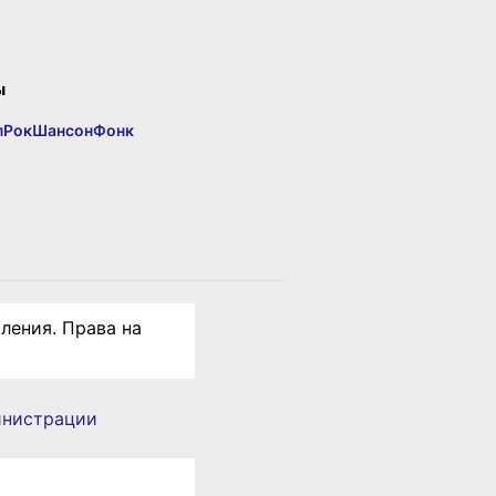
ы
п
Рок
Шансон
Фонк
ления. Права на
инистрации