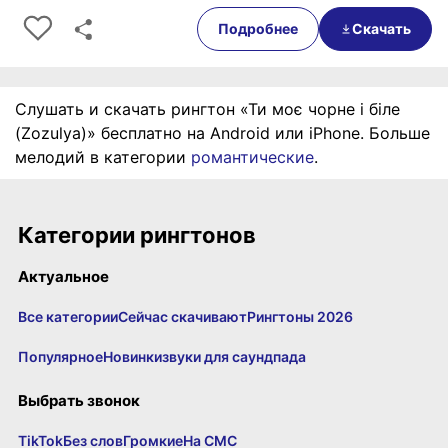
0:00
00:36
Подробнее
Скачать
Слушать и скачать рингтон «Ти моє чорне і біле
(Zozulya)» бесплатно на Android или iPhone. Больше
мелодий в категории
романтические
.
Категории рингтонов
Актуальное
Все категории
Сейчас скачивают
Рингтоны 2026
Популярное
Новинки
звуки для саундпада
Выбрать звонок
TikTok
Без слов
Громкие
На СМС