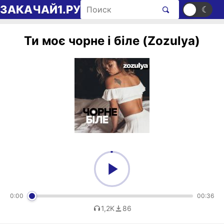
Перейти к содержимому
Поиск рингтонов
ЗАКАЧАЙ1.РУ
☀
☾
Ти моє чорне і біле (Zozulya)
0:00
00:36
1,2K
86