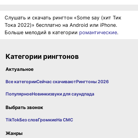
Слушать и скачать рингтон «Some say (хит Тик
Тока 2022)» бесплатно на Android или iPhone.
Больше мелодий в категории
романтические
.
Категории рингтонов
Актуальное
Все категории
Сейчас скачивают
Рингтоны 2026
Популярное
Новинки
звуки для саундпада
Выбрать звонок
TikTok
Без слов
Громкие
На СМС
Жанры