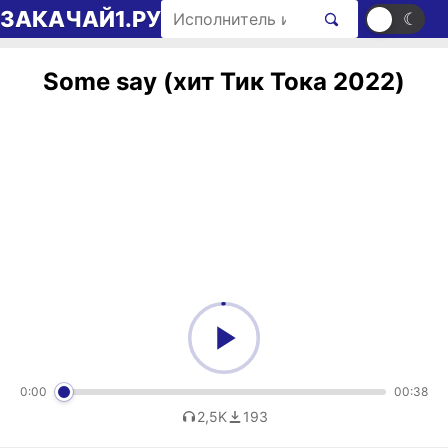
Перейти к содержимому
Поиск рингтонов
ЗАКАЧАЙ1.РУ
☀
☾
Some say (хит Тик Тока 2022)
0:00
00:38
2,5K
193