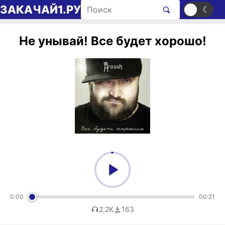
Перейти к содержимому
Поиск рингтонов
ЗАКАЧАЙ1.РУ
☀
☾
Не унывай! Все будет хорошо!
0:00
00:21
2,2K
163