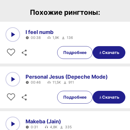
Похожие рингтоны:
I feel numb
00:38
1,9K
136
0:00
00:38
Подробнее
Скачать
Personal Jesus (Depeche Mode)
00:46
11,5K
911
0:00
00:46
Подробнее
Скачать
Makeba (Jain)
0:31
4,8K
335