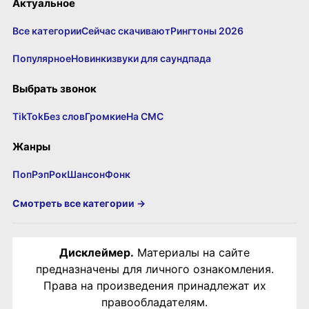
Актуальное
Все категории
Сейчас скачивают
Рингтоны 2026
Популярное
Новинки
звуки для саундпада
Выбрать звонок
TikTok
Без слов
Громкие
На СМС
Жанры
Поп
Рэп
Рок
Шансон
Фонк
Смотреть все категории →
Дисклеймер.
Материалы на сайте
предназначены для личного ознакомления.
Права на произведения принадлежат их
правообладателям.