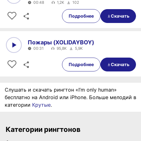
00:48
1,2K
102
0:00
00:48
Подробнее
Скачать
Пожары (XOLIDAYBOY)
00:31
95,8K
5,9K
0:00
00:31
Подробнее
Скачать
Слушать и скачать рингтон «I’m only human»
бесплатно на Android или iPhone. Больше мелодий в
категории
Крутые
.
Категории рингтонов