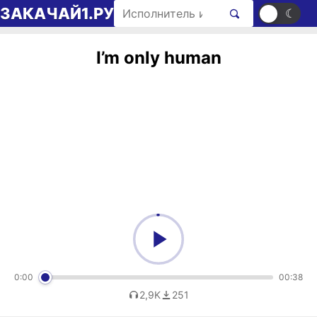
Перейти к содержимому
Поиск рингтонов
ЗАКАЧАЙ1.РУ
☀
☾
I’m only human
0:00
00:38
2,9K
251