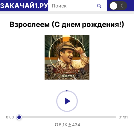
Перейти к содержимому
Поиск рингтонов
ЗАКАЧАЙ1.РУ
☀
☾
Взрослеем (С днем рождения!)
0:00
01:01
5,1K
434