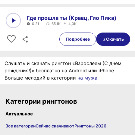
Где прошла ты (Кравц, Гио Пика)
0:21
65,1K
4,0K
0:00
0:21
Подробнее
Скачать
Слушать и скачать рингтон «Взрослеем (С днем
рождения!)» бесплатно на Android или iPhone.
Больше мелодий в категории
на мужа
.
Категории рингтонов
Актуальное
Все категории
Сейчас скачивают
Рингтоны 2026