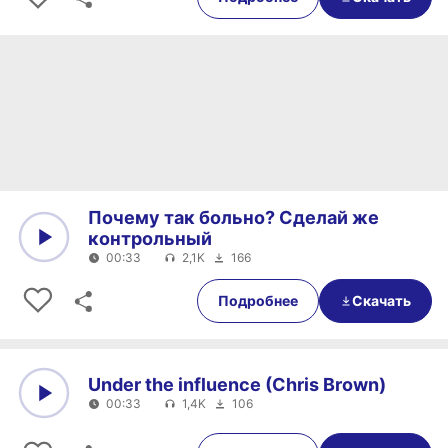
Почему так больно? Сделай же
контрольный
00:33
2,1K
166
0:00
00:33
Подробнее
Скачать
Under the influence (Chris Brown)
00:33
1,4K
106
0:00
00:33