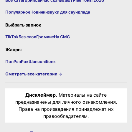
Все категории
Сейчас скачивают
Рингтоны 2026
Популярное
Новинки
звуки для саундпада
Выбрать звонок
TikTok
Без слов
Громкие
На СМС
Жанры
Поп
Рэп
Рок
Шансон
Фонк
Смотреть все категории →
Дисклеймер.
Материалы на сайте
предназначены для личного ознакомления.
Права на произведения принадлежат их
правообладателям.