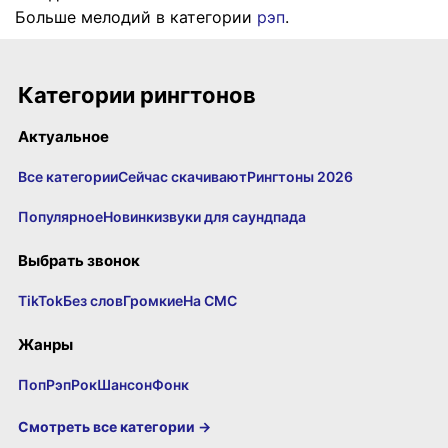
Больше мелодий в категории
рэп
.
Категории рингтонов
Актуальное
Все категории
Сейчас скачивают
Рингтоны 2026
Популярное
Новинки
звуки для саундпада
Выбрать звонок
TikTok
Без слов
Громкие
На СМС
Жанры
Поп
Рэп
Рок
Шансон
Фонк
Смотреть все категории →