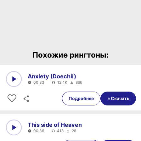
Похожие рингтоны:
Anxiety (Doechii)
00:33
12,4K
866
0:00
00:33
Подробнее
Скачать
This side of Heaven
00:36
418
28
0:00
00:36