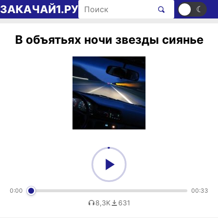
Перейти к содержимому
Поиск рингтонов
ЗАКАЧАЙ1.РУ
☀
☾
В объятьях ночи звезды сиянье
0:00
00:33
8,3K
631