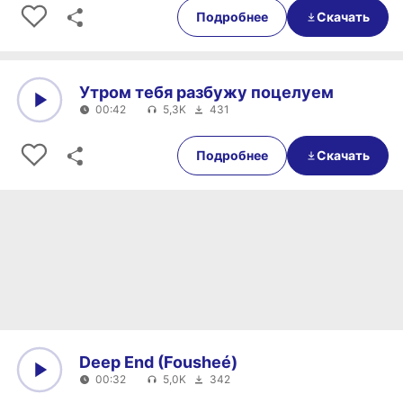
Подробнее
Скачать
Утром тебя разбужу поцелуем
00:42
5,3K
431
0:00
00:42
Подробнее
Скачать
Deep End (Fousheé)
00:32
5,0K
342