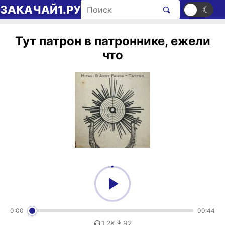
Перейти к содержимому
Поиск рингтонов
ЗАКАЧАЙ1.РУ
☀
☾
Тут патрон в патроннике, ежели
что
0:00
00:44
1,2K
92