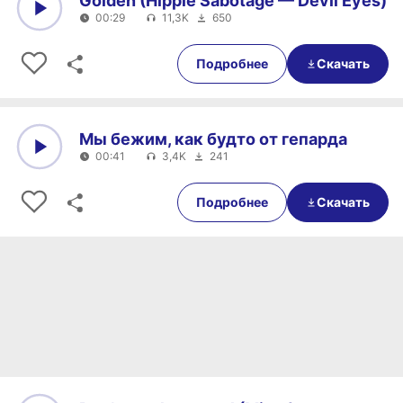
Golden (Hippie Sabotage — Devil Eyes)
00:29
11,3K
650
0:00
00:29
Подробнее
Скачать
Мы бежим, как будто от гепарда
00:41
3,4K
241
0:00
00:41
Подробнее
Скачать