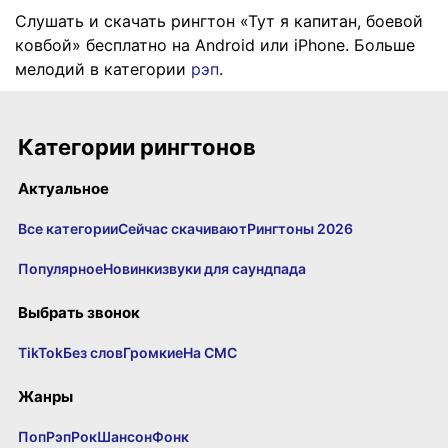
Слушать и скачать рингтон «Тут я капитан, боевой
ковбой» бесплатно на Android или iPhone. Больше
мелодий в категории
рэп
.
Категории рингтонов
Актуальное
Все категории
Сейчас скачивают
Рингтоны 2026
Популярное
Новинки
звуки для саундпада
Выбрать звонок
TikTok
Без слов
Громкие
На СМС
Жанры
Поп
Рэп
Рок
Шансон
Фонк