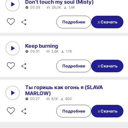
Don’t touch my soul (Misty)
00:39
28,0K
1,6K
0:00
00:39
Подробнее
Скачать
Keep burning
00:31
2,6K
178
0:00
00:31
Подробнее
Скачать
Ты горишь как огонь я (SLAVA
MARLOW)
00:27
8,1K
602
0:00
00:27
Подробнее
Скачать