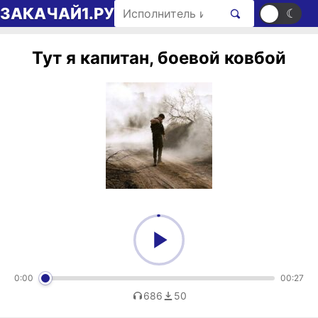
Перейти к содержимому
Поиск рингтонов
ЗАКАЧАЙ1.РУ
☀
☾
Тут я капитан, боевой ковбой
0:00
00:27
686
50