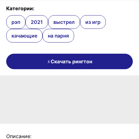
Категории:
рэп
2021
выстрел
из игр
качающие
на парня
Скачать рингтон
Описание: