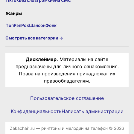
TikTok
Без слов
Громкие
На СМС
Жанры
Поп
Рэп
Рок
Шансон
Фонк
Смотреть все категории →
Дисклеймер.
Материалы на сайте
предназначены для личного ознакомления.
Права на произведения принадлежат их
правообладателям.
Пользовательское соглашение
Конфиденциальность
Написать администрации
Zakachai1.ru — рингтоны и мелодии на телефон © 2026