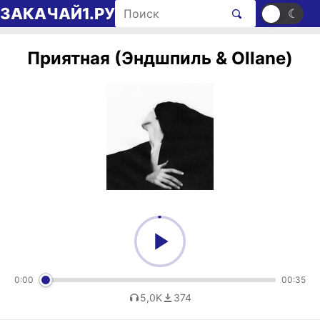
Перейти к содержимому
Поиск рингтонов
ЗАКАЧАЙ1.РУ
☀
☾
Приятная (Эндшпиль & Ollane)
0:00
00:35
5,0K
374