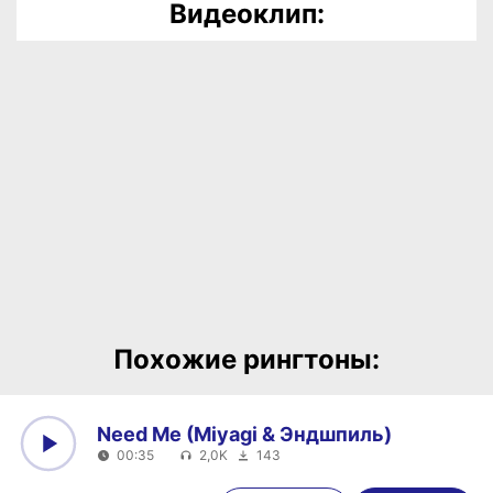
Видеоклип:
Похожие рингтоны:
Need Me (Miyagi & Эндшпиль)
00:35
2,0K
143
0:00
00:35