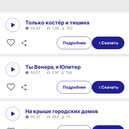
Только костёр и тишина
00:42
1,3K
102
0:00
00:42
Подробнее
Скачать
Ты Венера, я Юпитер
00:27
2,1K
159
0:00
00:27
Подробнее
Скачать
На крыше городских домов
00:37
933
71
0:00
00:37