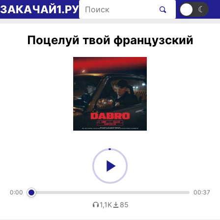
Перейти к содержимому
Поиск рингтонов
ЗАКАЧАЙ1.РУ
☀
☾
Поцелуй твой французский
0:00
00:37
1,1K
85