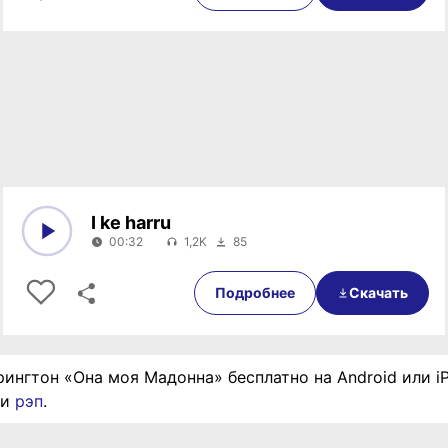
I ke harru
00:32
1,2K
85
0:00
00:32
Подробнее
Скачать
рингтон «Она моя Мадонна» бесплатно на Android или i
ии
рэп
.