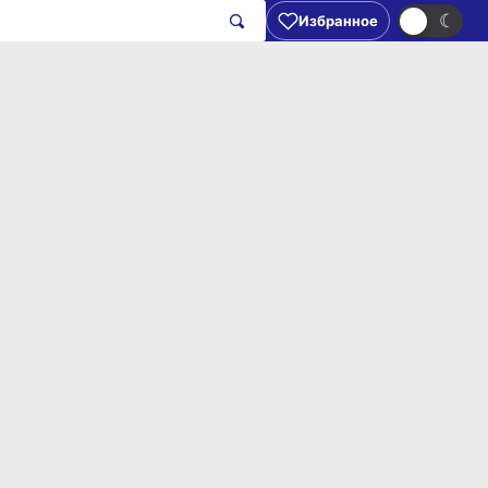
☀
☾
Избранное