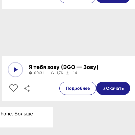
Я тебя зову (ЭGO — Зову)
00:31
1,7K
114
0:00
00:31
Подробнее
Скачать
Phone. Больше