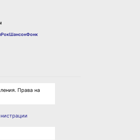
ы
п
Рок
Шансон
Фонк
ления. Права на
инистрации