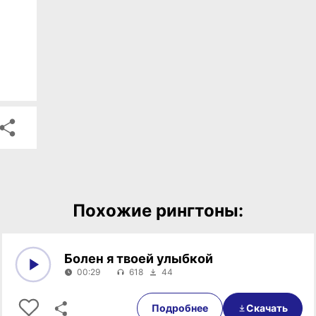
Похожие рингтоны:
Болен я твоей улыбкой
00:29
618
44
0:00
00:29
Подробнее
Скачать