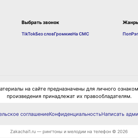
Выбрать звонок
Жанр
TikTok
Без слов
Громкие
На СМС
Поп
Рэ
териалы на сайте предназначены для личного ознаком
произведения принадлежат их правообладателям.
ельское соглашение
Конфиденциальность
Написать адм
Zakachai1.ru — рингтоны и мелодии на телефон © 2026