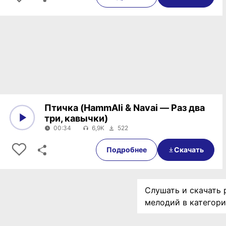
Птичка (HammAli & Navai — Раз два
три, кавычки)
00:34
6,9K
522
0:00
00:34
Подробнее
Скачать
Слушать и скачать 
мелодий в категор