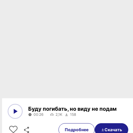
Буду погибать, но виду не подам
00:26
2,1K
158
0:00
00:26
Подробнее
Скачать