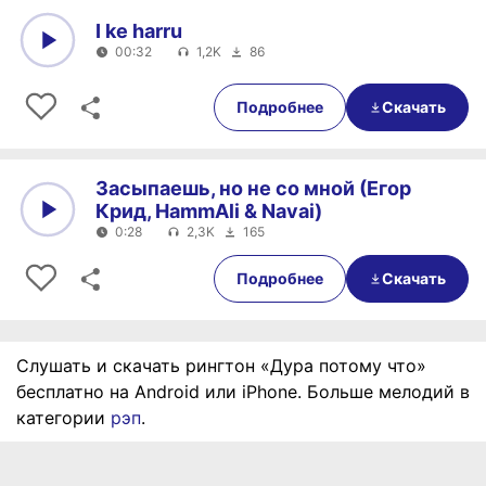
I ke harru
00:32
1,2K
86
0:00
00:32
Подробнее
Скачать
Засыпаешь, но не со мной (Егор
Крид, HammAli & Navai)
0:28
2,3K
165
0:00
0:28
Подробнее
Скачать
Слушать и скачать рингтон «Дура потому что»
бесплатно на Android или iPhone. Больше мелодий в
категории
рэп
.