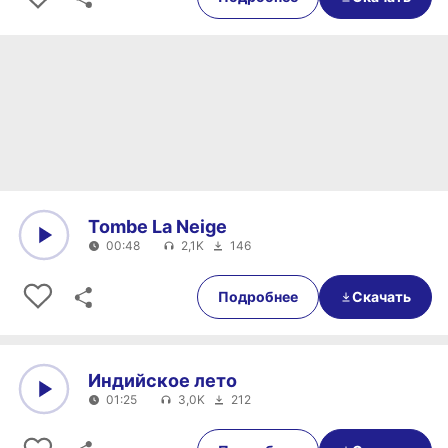
Tombe La Neige
00:48
2,1K
146
0:00
00:48
Подробнее
Скачать
Индийское лето
01:25
3,0K
212
0:00
01:25