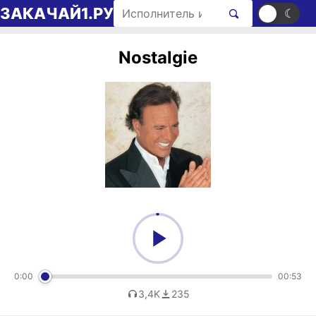
Перейти к содержимому
Поиск рингтонов
ЗАКАЧАЙ1.РУ
☀
☾
Nostalgie
0:00
00:53
3,4K
235