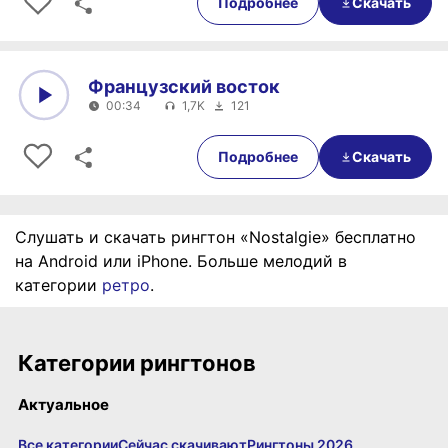
Подробнее
Скачать
Французский восток
00:34
1,7K
121
0:00
00:34
Подробнее
Скачать
Слушать и скачать рингтон «Nostalgie» бесплатно
на Android или iPhone. Больше мелодий в
категории
ретро
.
Категории рингтонов
Актуальное
Все категории
Сейчас скачивают
Рингтоны 2026