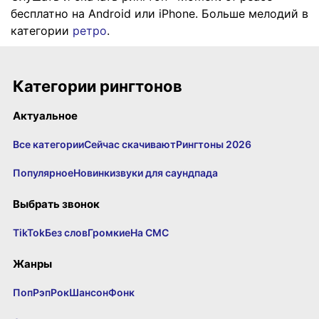
бесплатно на Android или iPhone. Больше мелодий в
категории
ретро
.
Категории рингтонов
Актуальное
Все категории
Сейчас скачивают
Рингтоны 2026
Популярное
Новинки
звуки для саундпада
Выбрать звонок
TikTok
Без слов
Громкие
На СМС
Жанры
Поп
Рэп
Рок
Шансон
Фонк