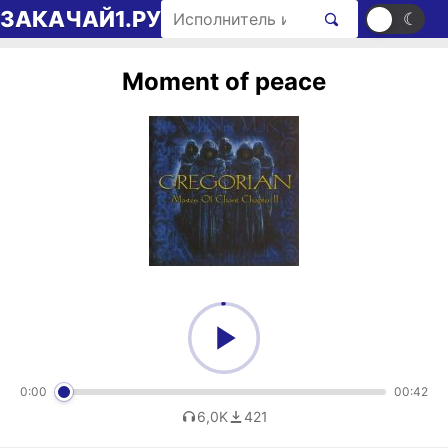
Перейти к содержимому
Поиск рингтонов
ЗАКАЧАЙ1.РУ
☀
☾
Moment of peace
0:00
00:42
6,0K
421