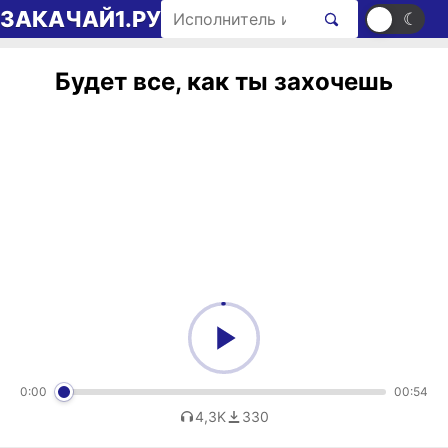
Перейти к содержимому
Поиск рингтонов
ЗАКАЧАЙ1.РУ
☀
☾
Будет все, как ты захочешь
0:00
00:54
4,3K
330