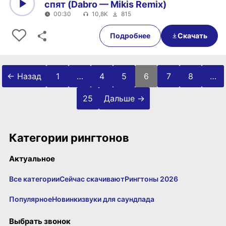
спят (Dabro — Mikis Remix)
00:30
10,8K
815
0:00
00:30
Подробнее
Скачать
Пагинация записей
← Назад
1
…
4
5
6
7
8
…
25
Дальше →
Категории рингтонов
Актуальное
Все категории
Сейчас скачивают
Рингтоны 2026
Популярное
Новинки
звуки для саундпада
Выбрать звонок