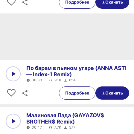
Подробнее
Скачать
По барам в пьяном угаре (ANNA ASTI
— Index-1 Remix)
00:33
9,1K
654
0:00
00:33
Подробнее
Скачать
Малиновая Лада (GAYAZOV$
BROTHER$ Remix)
00:47
7,7K
577
0:00
00:47