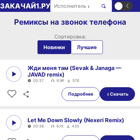
Перейти к содержимому
Поиск рингтонов
ЗАКАЧАЙ1.РУ
☀
☾
Ремиксы на звонок телефона
Сортировка:
Новинки
Лучшие
Жди меня там (Sevak & Janaga —
JAVAD remix)
00:37
6,9K
576
0:00
00:37
Подробнее
Скачать
Let Me Down Slowly (Nexeri Remix)
00:38
6,1K
430
0:00
00:38