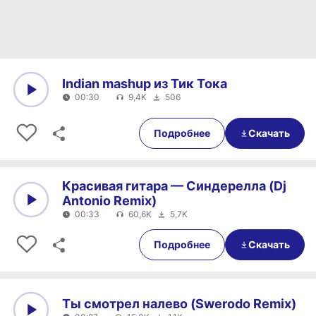
Indian mashup из Тик Тока
00:30
9,4K
506
0:00
00:30
Подробнее
Скачать
Красивая гитара — Синдерелла (Dj
Antonio Remix)
00:33
60,6K
5,7K
0:00
00:33
Подробнее
Скачать
Ты смотрел налево (Swerodo Remix)