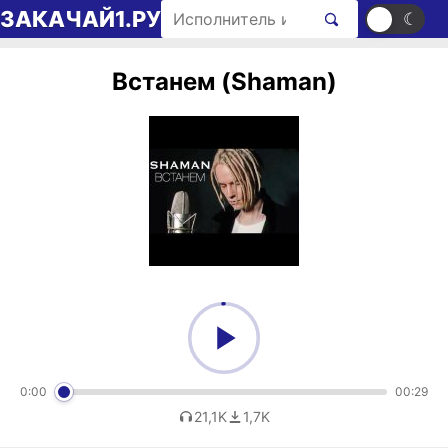
Перейти к содержимому
Поиск рингтонов
ЗАКАЧАЙ1.РУ
☀
☾
Встанем (Shaman)
0:00
00:29
21,1K
1,7K