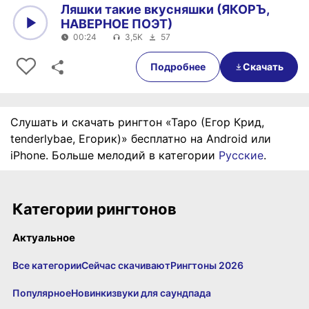
Ляшки такие вкусняшки (ЯКОРЪ,
НАВЕРНОЕ ПОЭТ)
00:24
3,5K
57
0:00
00:24
Подробнее
Скачать
Слушать и скачать рингтон «Таро (Егор Крид,
tenderlybae, Егорик)» бесплатно на Android или
iPhone. Больше мелодий в категории
Русские
.
Категории рингтонов
Актуальное
Все категории
Сейчас скачивают
Рингтоны 2026
Популярное
Новинки
звуки для саундпада