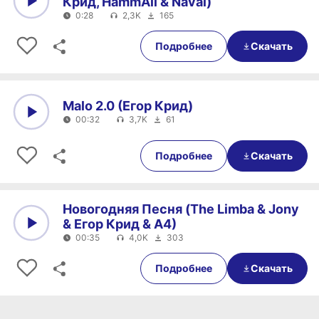
Крид, HammAli & Navai)
0:28
2,3K
165
0:00
0:28
Подробнее
Скачать
Malo 2.0 (Егор Крид)
00:32
3,7K
61
0:00
00:32
Подробнее
Скачать
Новогодняя Песня (The Limba & Jony
& Егор Крид & А4)
00:35
4,0K
303
0:00
00:35
Подробнее
Скачать