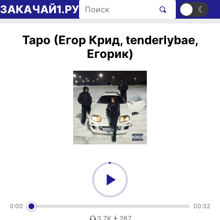
Перейти к содержимому
Поиск рингтонов
ЗАКАЧАЙ1.РУ
☀
☾
Таро (Егор Крид, tenderlybae,
Егорик)
0:00
00:32
3,7K
287