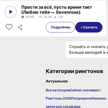
Прости за всё, пусть время тает
(Люблю тебя — Sevenrose)
00:49
20,3K
1,1K
0:00
00:49
Подробнее
Скачать
Слушать и скачать 
Больше мелодий в 
Категории рингтонов
Актуальное
Все категории
Сейчас скачивают
Рингтоны 2026
Популярное
Новинки
звуки для саундпада