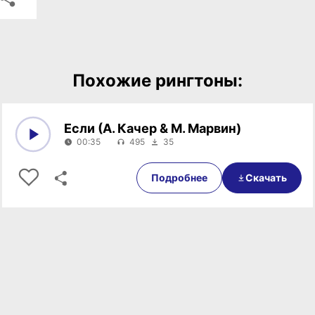
Похожие рингтоны:
Если (А. Качер & М. Марвин)
00:35
495
35
0:00
00:35
Подробнее
Скачать