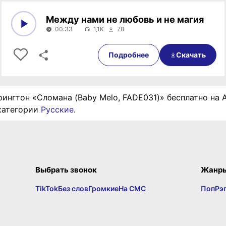
Между нами не любовь и не магия
00:33
1,1K
78
0:00
00:33
Подробнее
Скачать
рингтон «Сломана (Baby Melo, FADE031)» бесплатно на A
категории
Русские
.
Выбрать звонок
Жанр
TikTok
Без слов
Громкие
На СМС
Поп
Рэ