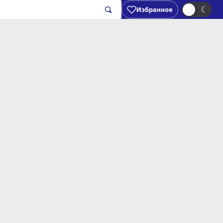
☀
☾
Избранное