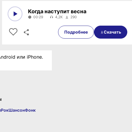
Когда наступит весна
00:29
4,2K
290
0:00
00:29
Подробнее
Скачать
ndroid или iPhone.
ы
п
Рок
Шансон
Фонк