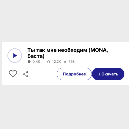
Ты так мне необходим (MONA,
Баста)
0:40
12,2K
763
0:00
0:40
Подробнее
Скачать