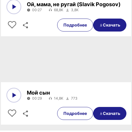
Ой, мама, не ругай (Slavik Pogosov)
00:27
68,8K
3,8K
0:00
00:27
Подробнее
Скачать
Мой сын
00:29
14,8K
773
0:00
00:29
Подробнее
Скачать