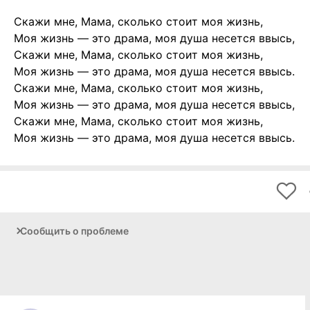
Скажи мне, Мама, сколько стоит моя жизнь,
Моя жизнь — это драма, моя душа несется ввысь,
Скажи мне, Мама, сколько стоит моя жизнь,
Моя жизнь — это драма, моя душа несется ввысь.
Скажи мне, Мама, сколько стоит моя жизнь,
Моя жизнь — это драма, моя душа несется ввысь,
Скажи мне, Мама, сколько стоит моя жизнь,
Моя жизнь — это драма, моя душа несется ввысь.
Сообщить о проблеме