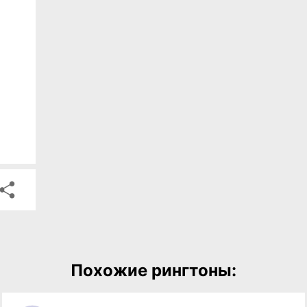
Похожие рингтоны: