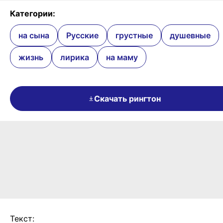
Категории:
на сына
Русские
грустные
душевные
жизнь
лирика
на маму
Скачать рингтон
Текст: