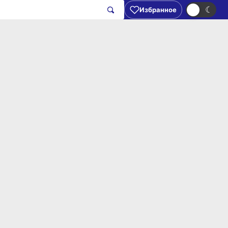
☀
☾
Избранное