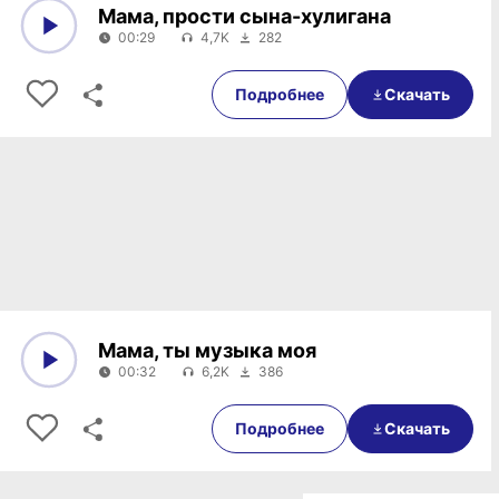
Мама, прости сына-хулигана
00:29
4,7K
282
0:00
00:29
Подробнее
Скачать
Мама, ты музыка моя
00:32
6,2K
386
0:00
00:32
Подробнее
Скачать