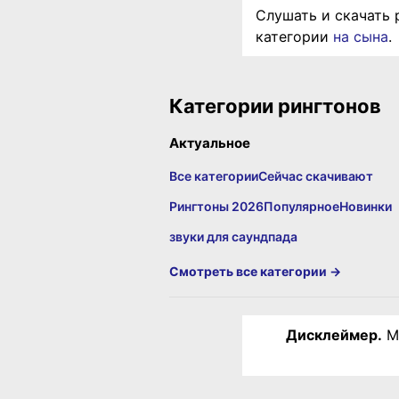
Слушать и скачать 
категории
на сына
.
Категории рингтонов
Актуальное
Все категории
Сейчас скачивают
Рингтоны 2026
Популярное
Новинки
звуки для саундпада
Смотреть все категории →
Дисклеймер.
Ма