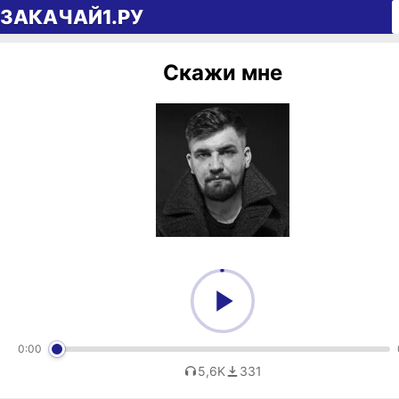
Перейти к содержимому
ЗАКАЧАЙ1.РУ
Скажи мне
0:00
5,6K
331