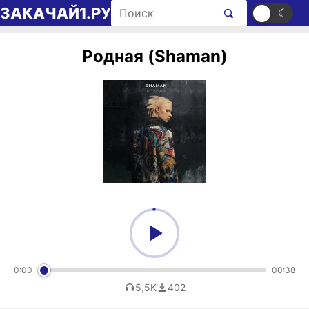
Перейти к содержимому
Поиск рингтонов
ЗАКАЧАЙ1.РУ
☀
☾
Родная (Shaman)
0:00
00:38
5,5K
402