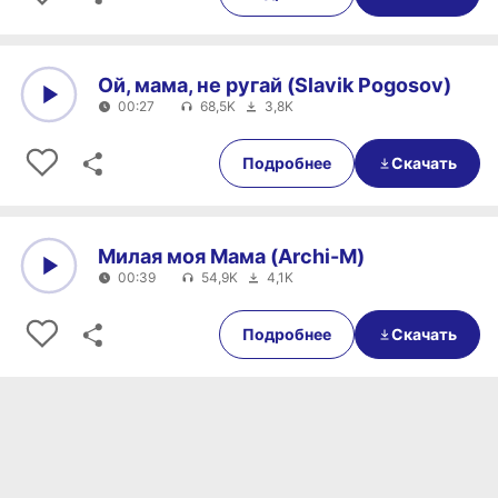
Ой, мама, не ругай (Slavik Pogosov)
00:27
68,5K
3,8K
0:00
00:27
Подробнее
Скачать
Милая моя Мама (Archi-M)
00:39
54,9K
4,1K
0:00
00:39
Подробнее
Скачать