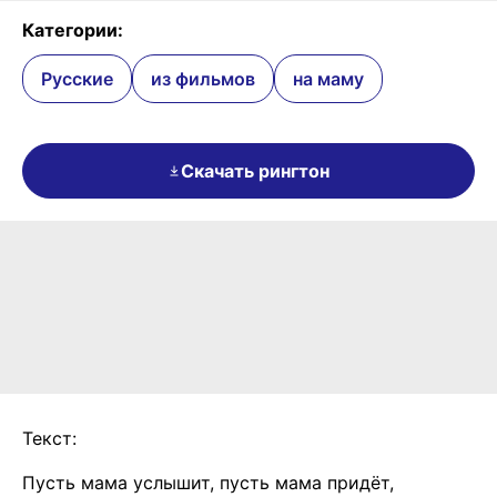
Категории:
Русские
из фильмов
на маму
Скачать рингтон
Текст:
Пусть мама услышит, пусть мама придёт,