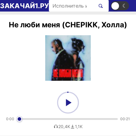
Перейти к содержимому
Поиск рингтонов
ЗАКАЧАЙ1.РУ
☀
☾
Не люби меня (CHEPIKK, Холла)
0:00
00:21
20,4K
1,1K