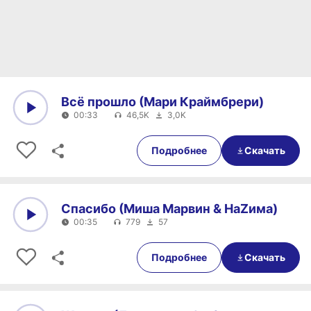
Всё прошло (Мари Краймбрери)
00:33
46,5K
3,0K
0:00
00:33
Подробнее
Скачать
Спасибо (Миша Марвин & НаZима)
00:35
779
57
0:00
00:35
Подробнее
Скачать