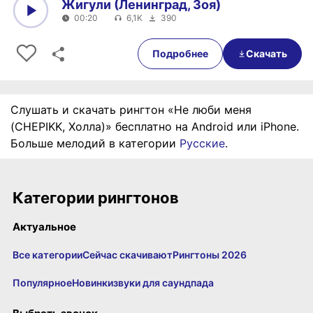
Жигули (Ленинград, Зоя)
00:20
6,1K
390
0:00
00:20
Подробнее
Скачать
Слушать и скачать рингтон «Не люби меня
(CHEPIKK, Холла)» бесплатно на Android или iPhone.
Больше мелодий в категории
Русские
.
Категории рингтонов
Актуальное
Все категории
Сейчас скачивают
Рингтоны 2026
Популярное
Новинки
звуки для саундпада