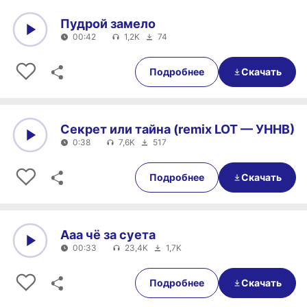
Пудрой замело
00:42
1,2K
74
0:00
00:42
Подробнее
Скачать
Секрет или тайна (remix LOT — УННВ)
0:38
7,6K
517
0:00
0:38
Подробнее
Скачать
Ааа чё за суета
00:33
23,4K
1,7K
0:00
00:33
Подробнее
Скачать