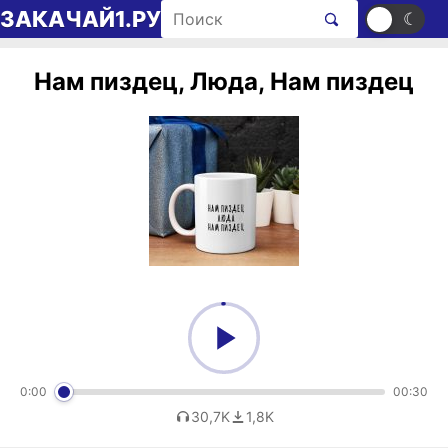
Перейти к содержимому
Поиск рингтонов
ЗАКАЧАЙ1.РУ
☀
☾
Нам пиздец, Люда, Нам пиздец
0:00
00:30
30,7K
1,8K