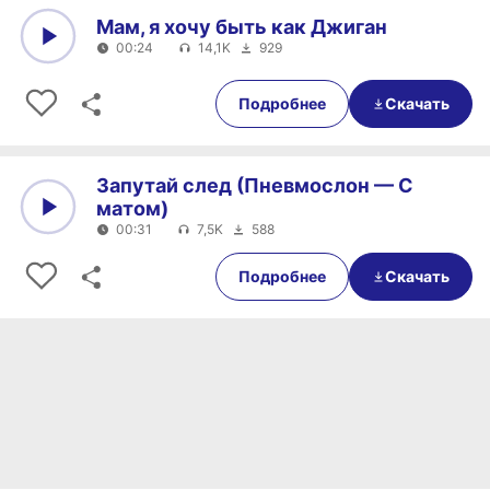
Мам, я хочу быть как Джиган
00:24
14,1K
929
0:00
00:24
Подробнее
Скачать
Запутай след (Пневмослон — С
матом)
00:31
7,5K
588
0:00
00:31
Подробнее
Скачать