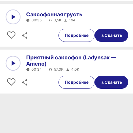
Саксофонная грусть
00:35
3,5K
194
0:00
00:35
Подробнее
Скачать
Приятный саксофон (Ladynsax —
Ameno)
00:34
57,0K
4,0K
0:00
00:34
Подробнее
Скачать