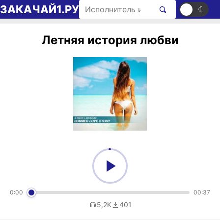
Перейти к содержимому
Поиск рингтонов
ЗАКАЧАЙ1.РУ
☀
☾
Летняя история любви
0:00
00:37
5,2K
401