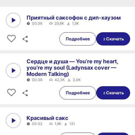
Приятный саксофон с дип-хаузом
00:36
29,6K
1,5K
0:00
00:36
Подробнее
Скачать
Сердце и душа — You’re my heart,
you’re my soul (Ladynsax cover —
Modern Talking)
00:39
42,3K
3,0K
0:00
00:39
Подробнее
Скачать
Красивый сакс
00:32
1,9K
121
0:00
00:32