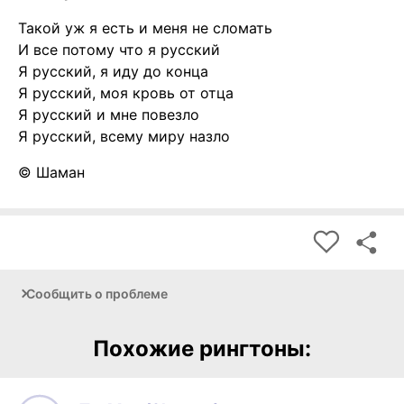
Такой уж я есть и меня не сломать
И все потому что я русский
Я русский, я иду до конца
Я русский, моя кровь от отца
Я русский и мне повезло
Я русский, всему миру назло
© Шаман
Сообщить о проблеме
Похожие рингтоны: