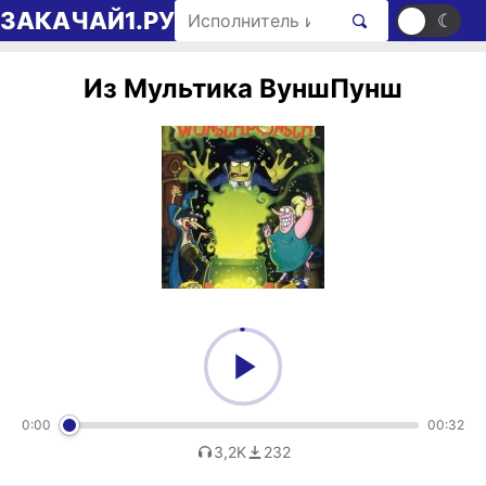
Перейти к содержимому
Поиск рингтонов
ЗАКАЧАЙ1.РУ
☀
☾
Из Мультика ВуншПунш
0:00
00:32
3,2K
232