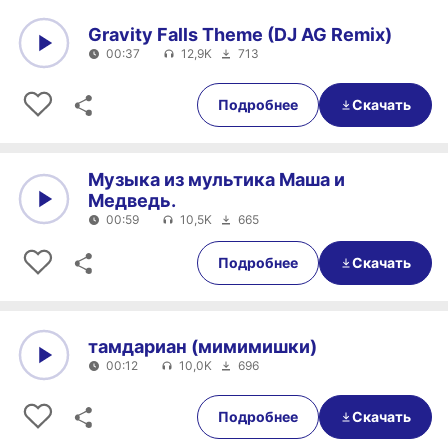
Gravity Falls Theme (DJ AG Remix)
00:37
12,9K
713
0:00
00:37
Подробнее
Скачать
Музыка из мультика Маша и
Медведь.
00:59
10,5K
665
0:00
00:59
Подробнее
Скачать
тамдариан (мимимишки)
00:12
10,0K
696
0:00
00:12
Подробнее
Скачать