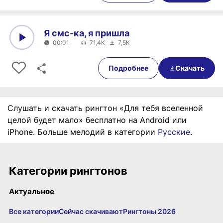
Я смс-ка, я пришла
00:01
71,4K
7,5K
0:00
00:01
Подробнее
Скачать
Слушать и скачать рингтон «Для тебя вселенной
целой будет мало» бесплатно на Android или
iPhone. Больше мелодий в категории
Русские
.
Категории рингтонов
Актуальное
Все категории
Сейчас скачивают
Рингтоны 2026