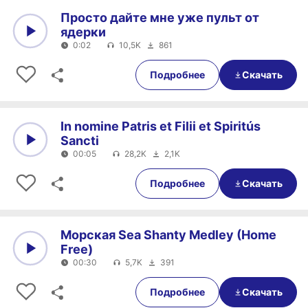
Просто дайте мне уже пульт от
ядерки
0:02
10,5K
861
0:00
0:02
Подробнее
Скачать
In nomine Patris et Filii et Spiritús
Sancti
00:05
28,2K
2,1K
0:00
00:05
Подробнее
Скачать
Морская Sea Shanty Medley (Home
Free)
00:30
5,7K
391
0:00
00:30
Подробнее
Скачать