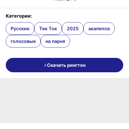
Категории:
Русские
Тик Ток
2025
акапелла
голосовые
на парня
Скачать рингтон