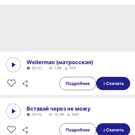
Wellerman (матросская)
00:32
7,8K
515
0:00
00:32
Подробнее
Скачать
Вставай через не можу
00:10
10,3K
550
0:00
00:10
Подробнее
Скачать