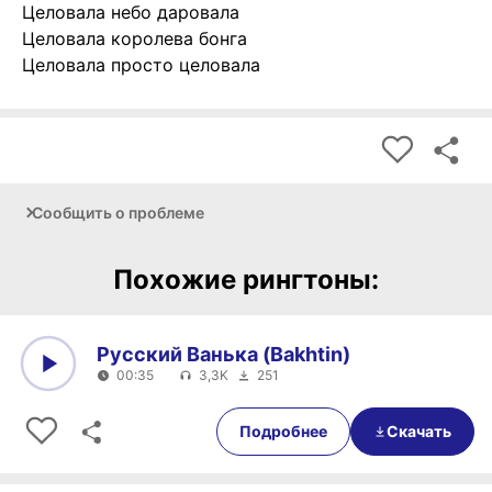
Целовала небо даровала
Целовала королева бонга
Целовала просто целовала
Сообщить о проблеме
Похожие рингтоны:
Русский Ванька (Bakhtin)
00:35
3,3K
251
0:00
00:35
Подробнее
Скачать