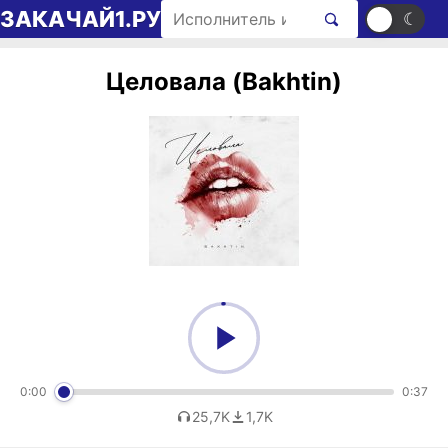
Перейти к содержимому
Поиск рингтонов
ЗАКАЧАЙ1.РУ
☀
☾
Целовала (Bakhtin)
0:00
0:37
25,7K
1,7K