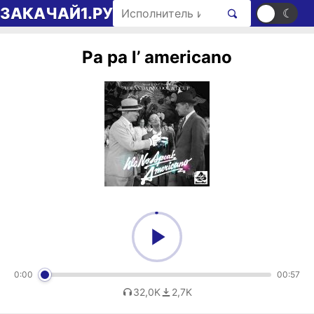
Перейти к содержимому
Поиск рингтонов
ЗАКАЧАЙ1.РУ
☀
☾
Pa pa l’ americano
0:00
00:57
32,0K
2,7K