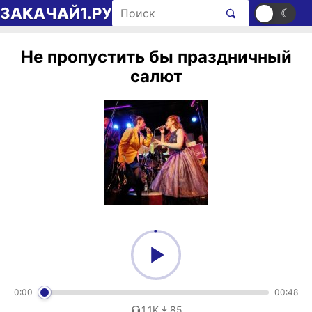
Перейти к содержимому
Поиск рингтонов
ЗАКАЧАЙ1.РУ
☀
☾
Не пропустить бы праздничный
салют
0:00
00:48
1,1K
85