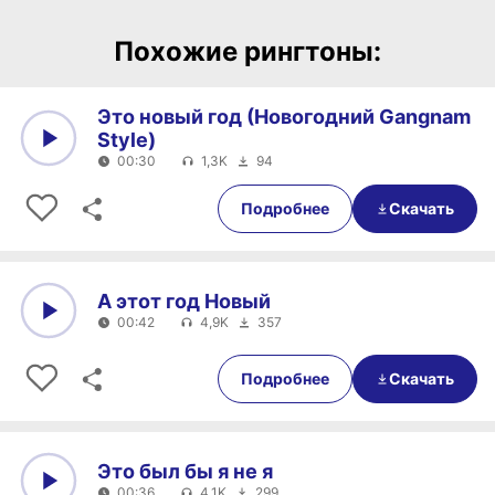
Похожие рингтоны:
Это новый год (Новогодний Gangnam
Style)
00:30
1,3K
94
0:00
00:30
Подробнее
Скачать
А этот год Новый
00:42
4,9K
357
0:00
00:42
Подробнее
Скачать
Это был бы я не я
00:36
4,1K
299