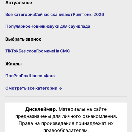
Актуальное
Все категории
Сейчас скачивают
Рингтоны 2026
Популярное
Новинки
звуки для саундпада
Выбрать звонок
TikTok
Без слов
Громкие
На СМС
Жанры
Поп
Рэп
Рок
Шансон
Фонк
Смотреть все категории →
Дисклеймер.
Материалы на сайте
предназначены для личного ознакомления.
Права на произведения принадлежат их
правообладателям.