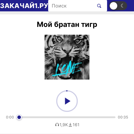
Перейти к содержимому
Поиск рингтонов
ЗАКАЧАЙ1.РУ
☀
☾
Мой братан тигр
0:00
00:35
1,9K
161