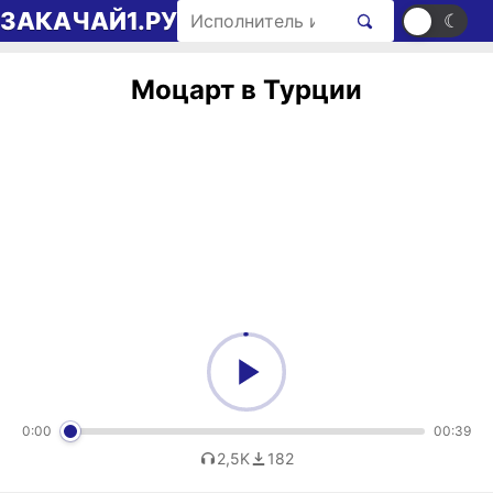
Перейти к содержимому
Поиск рингтонов
ЗАКАЧАЙ1.РУ
☀
☾
Моцарт в Турции
0:00
00:39
2,5K
182