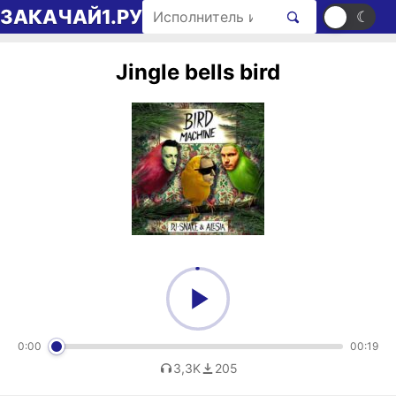
Перейти к содержимому
Поиск рингтонов
ЗАКАЧАЙ1.РУ
☀
☾
Jingle bells bird
0:00
00:19
3,3K
205