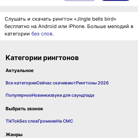
Слушать и скачать рингтон «Jingle bells bird»
бесплатно на Android или iPhone. Больше мелодий в
категории
без слов
.
Категории рингтонов
Актуальное
Все категории
Сейчас скачивают
Рингтоны 2026
Популярное
Новинки
звуки для саундпада
Выбрать звонок
TikTok
Без слов
Громкие
На СМС
Жанры