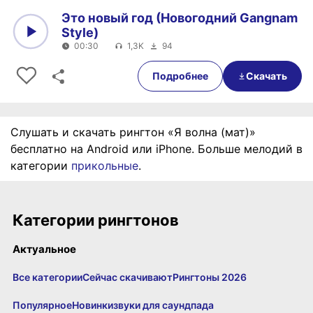
Это новый год (Новогодний Gangnam
Style)
00:30
1,3K
94
0:00
00:30
Подробнее
Скачать
Слушать и скачать рингтон «Я волна (мат)»
бесплатно на Android или iPhone. Больше мелодий в
категории
прикольные
.
Категории рингтонов
Актуальное
Все категории
Сейчас скачивают
Рингтоны 2026
Популярное
Новинки
звуки для саундпада