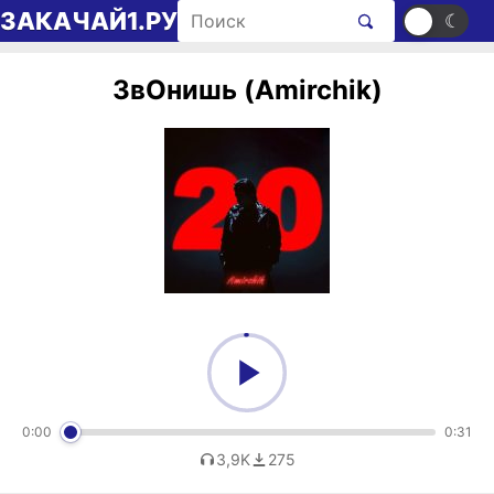
Перейти к содержимому
Поиск рингтонов
ЗАКАЧАЙ1.РУ
☀
☾
ЗвОнишь (Amirchik)
0:00
0:31
3,9K
275