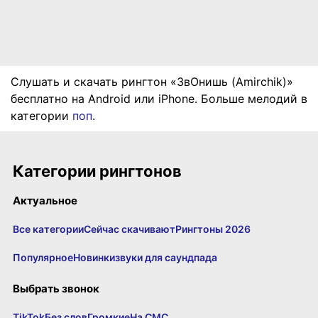
Слушать и скачать рингтон «ЗвОнишь (Amirchik)»
бесплатно на Android или iPhone. Больше мелодий в
категории
поп
.
Категории рингтонов
Актуальное
Все категории
Сейчас скачивают
Рингтоны 2026
Популярное
Новинки
звуки для саундпада
Выбрать звонок
TikTok
Без слов
Громкие
На СМС