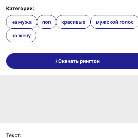
Категории:
на мужа
поп
красивые
мужской голос
на жену
Скачать рингтон
Текст: