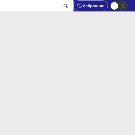
☀
☾
Избранное