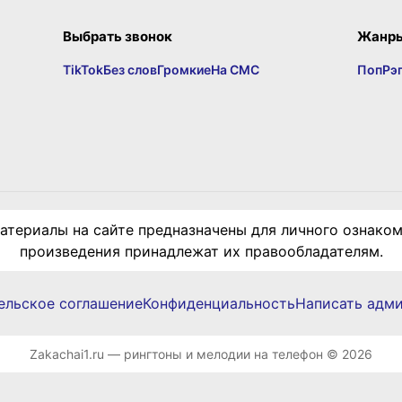
Выбрать звонок
Жанр
TikTok
Без слов
Громкие
На СМС
Поп
Рэ
териалы на сайте предназначены для личного ознаком
произведения принадлежат их правообладателям.
ельское соглашение
Конфиденциальность
Написать адм
Zakachai1.ru — рингтоны и мелодии на телефон © 2026