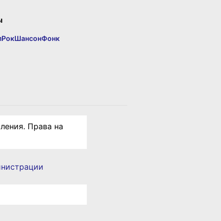
ы
п
Рок
Шансон
Фонк
ления. Права на
инистрации