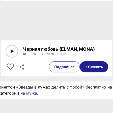
Черная любовь (ELMAN, MONA)
00:25
29,7K
1,6K
0:00
00:25
Подробнее
Скачать
рингтон «Звезды в лужах делить с тобой» бесплатно на 
категории
на мужа
.