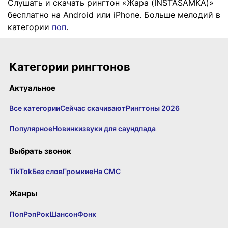
Слушать и скачать рингтон «Жара (INSTASAMKA)»
бесплатно на Android или iPhone. Больше мелодий в
категории
поп
.
Категории рингтонов
Актуальное
Все категории
Сейчас скачивают
Рингтоны 2026
Популярное
Новинки
звуки для саундпада
Выбрать звонок
TikTok
Без слов
Громкие
На СМС
Жанры
Поп
Рэп
Рок
Шансон
Фонк