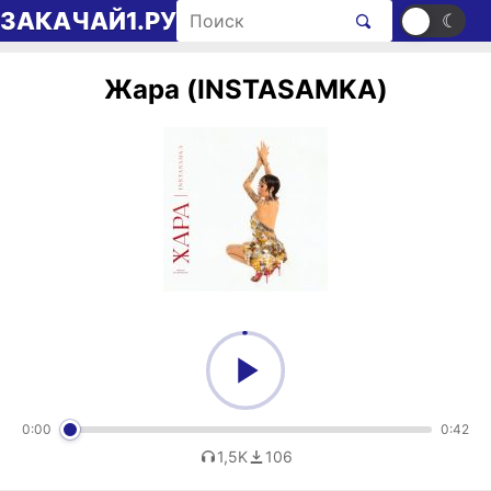
Перейти к содержимому
Поиск рингтонов
ЗАКАЧАЙ1.РУ
☀
☾
Жара (INSTASAMKA)
0:00
0:42
1,5K
106