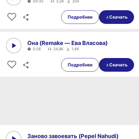
00:35
3,5K
254
0:00
00:35
Подробнее
Скачать
Она (Remake — Ева Власова)
0:28
24,8K
1,4K
0:00
0:28
Подробнее
Скачать
Заново завоевать (Pepel Nahudi)