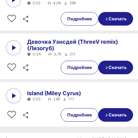
0:22
4,0K
296
0:00
0:22
Подробнее
Скачать
Девочка Уэнсдей (ThreeV remix)
(Лизогуб)
0:34
3,7K
211
0:00
0:34
Подробнее
Скачать
Island (Miley Cyrus)
0:23
1,9K
117
0:00
0:23
Подробнее
Скачать