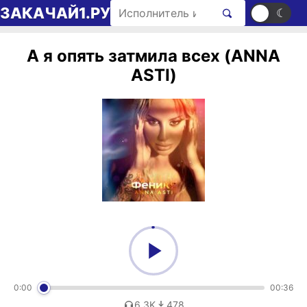
Перейти к содержимому
Поиск рингтонов
ЗАКАЧАЙ1.РУ
☀
☾
А я опять затмила всех (ANNA
ASTI)
0:00
00:36
6,3K
478