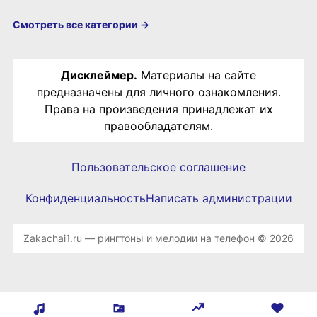
Смотреть все категории →
Дисклеймер.
Материалы на сайте
предназначены для личного ознакомления.
Права на произведения принадлежат их
правообладателям.
Пользовательское соглашение
Конфиденциальность
Написать администрации
Zakachai1.ru — рингтоны и мелодии на телефон © 2026