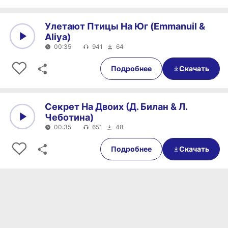
Улетают Птицы На Юг (Emmanuil &
Aliya)
00:35
941
64
0:00
00:35
Подробнее
Скачать
Секрет На Двоих (Д. Билан & Л.
Чеботина)
00:35
651
48
0:00
00:35
Подробнее
Скачать