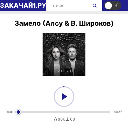
Перейти к содержимому
Поиск рингтонов
ЗАКАЧАЙ1.РУ
☀
☾
Замело (Алсу & В. Широков)
0:00
00:35
886
68