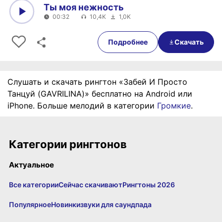
Ты моя нежность
00:32
10,4K
1,0K
0:00
00:32
Подробнее
Скачать
Слушать и скачать рингтон «Забей И Просто
Танцуй (GAVRILINA)» бесплатно на Android или
iPhone. Больше мелодий в категории
Громкие
.
Категории рингтонов
Актуальное
Все категории
Сейчас скачивают
Рингтоны 2026
Популярное
Новинки
звуки для саундпада