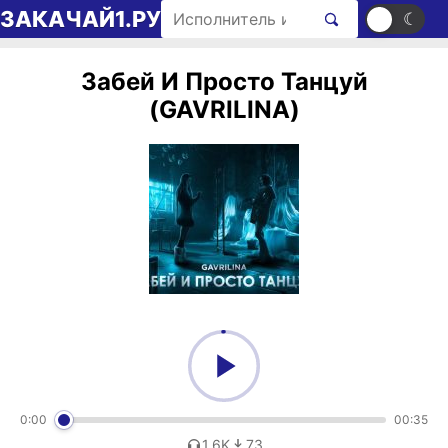
Перейти к содержимому
Поиск рингтонов
ЗАКАЧАЙ1.РУ
☀
☾
Забей И Просто Танцуй
(GAVRILINA)
0:00
00:35
1,6K
73