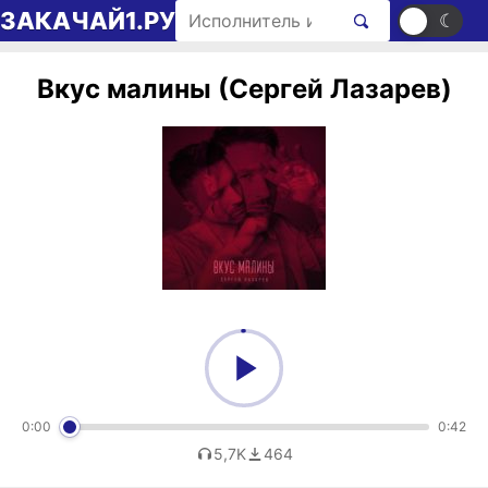
Перейти к содержимому
Поиск рингтонов
ЗАКАЧАЙ1.РУ
☀
☾
Вкус малины (Сергей Лазарев)
0:00
0:42
5,7K
464