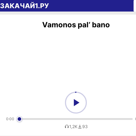
Перейти к содержимому
ЗАКАЧАЙ1.РУ
Vamonos pal’ bano
0:00
1,2K
93