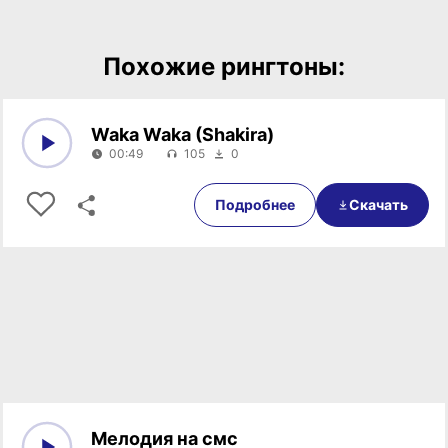
Похожие рингтоны:
Waka Waka (Shakira)
00:49
105
0
0:00
00:49
Подробнее
Скачать
Мелодия на смс