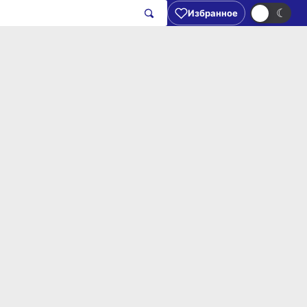
☀
☾
Избранное