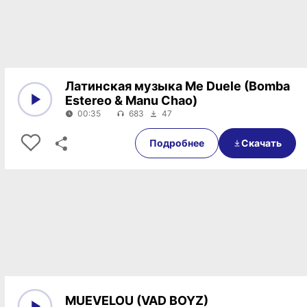
Латинская музыка Me Duele (Bomba
Estereo & Manu Chao)
00:35
683
47
0:00
00:35
Подробнее
Скачать
MUEVELOU (VAD BOYZ)