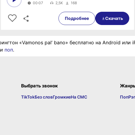
00:07
2,5K
168
0:00
00:07
Подробнее
Скачать
рингтон «Vamonos pal’ bano» бесплатно на Android или 
ии
поп
.
Выбрать звонок
Жанр
TikTok
Без слов
Громкие
На СМС
Поп
Рэ