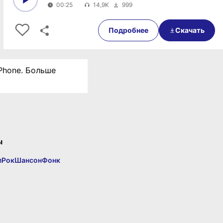
00:25
14,9K
999
0:00
00:25
Подробнее
Скачать
iPhone. Больше
ы
п
Рок
Шансон
Фонк