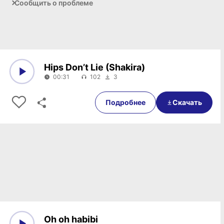
Сообщить о проблеме
Hips Don’t Lie (Shakira)
00:31
102
3
0:00
00:31
Подробнее
Скачать
Oh oh habibi