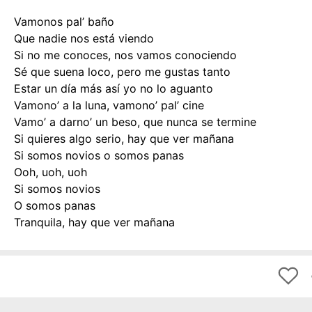
Vamonos pal’ baño
Que nadie nos está viendo
Si no me conoces, nos vamos conociendo
Sé que suena loco, pero me gustas tanto
Estar un día más así yo no lo aguanto
Vamono’ a la luna, vamono’ pal’ cine
Vamo’ a darno’ un beso, que nunca se termine
Si quieres algo serio, hay que ver mañana
Si somos novios o somos panas
Ooh, uoh, uoh
Si somos novios
O somos panas
Tranquila, hay que ver mañana